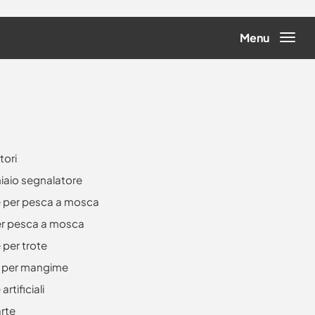
Menu
tori
iaio segnalatore
 per pesca a mosca
er pesca a mosca
 per trote
 per mangime
artificiali
arte