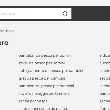
po libero
ero
pantaloni da pesca per uomini
indica
stivali da pesca per uomini
cucch
abbigliamento da pesca per bambini
esche
gilet da pesca per bambini
set p
pantaloni da pesca per bambini
esche
stivali da pioggia per bambini
barca
esche per pesca
esche 
scatola per esche da pesca
finta 