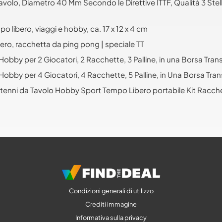
avolo, Diametro 40 Mm Secondo le Direttive ITTF, Qualità 3 Stel
 libero, viaggi e hobby, ca. 17 x 12 x 4 cm
ero, racchetta da ping pong | speciale TT
obby per 2 Giocatori, 2 Racchette, 3 Palline, in una Borsa Tra
obby per 4 Giocatori, 4 Racchette, 5 Palline, in Una Borsa Tra
e tenni da Tavolo Hobby Sport Tempo Libero portabile Kit Ra
Condizioni generali di utilizzo
Crediti immagine
Informativa sulla privacy