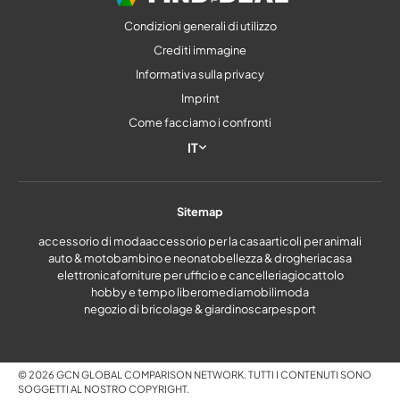
Condizioni generali di utilizzo
Crediti immagine
Informativa sulla privacy
Imprint
Come facciamo i confronti
IT
Sitemap
accessorio di moda
accessorio per la casa
articoli per animali
auto & moto
bambino e neonato
bellezza & drogheria
casa
elettronica
forniture per ufficio e cancelleria
giocattolo
hobby e tempo libero
media
mobili
moda
negozio di bricolage & giardino
scarpe
sport
© 2026 GCN GLOBAL COMPARISON NETWORK. TUTTI I CONTENUTI SONO
SOGGETTI AL NOSTRO COPYRIGHT.