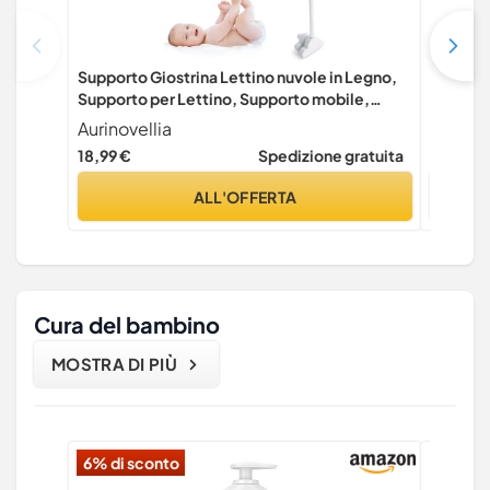
Supporto Giostrina Lettino nuvole in Legno,
Celiodd 
Supporto per Lettino, Supporto mobile,
da appen
Giostrina Culla Neonato, Accessori letto per
organize
Aurinovellia
Celiod
Bambini, per Appendere Campanelli Eolici,
2 tasche
18,99 €
Spedizione gratuita
7,99 €
Giocattoli (Bianco)
ALL'OFFERTA
Cura del bambino
MOSTRA DI PIÙ
6% di sconto