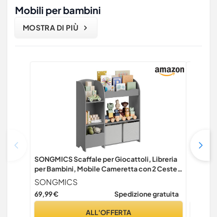
Mobili per bambini
MOSTRA DI PIÙ
SONGMICS Scaffale per Giocattoli, Libreria
SONGMIC
per Bambini, Mobile Cameretta con 2 Ceste
Libreria
Portagiochi, Stanza dei Giochi, Soggiorno,
Multifu
SONGMICS
SONG
Grigio Tortora GKR042G01
Alta Ca
69,99 €
Spedizione gratuita
71,99 €
Camera 
GKR42
ALL'OFFERTA