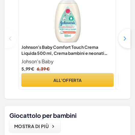
Johnson's Baby Comfort Touch Crema
Set per 
Liquida 500 ml, Crema bambini e neonati
13Pcs Se
idratante con fragranza al Cocco, Baby lotion
Neonato
Johson's Baby
BelonL
per la pelle delicata di viso e corpo,
per Neo
5,99 €
6,39 €
19,99 €
Dermatologicamente testata
Unghie,
Unghie,
ALL'OFFERTA
Giocattolo per bambini
MOSTRA DI PIÙ