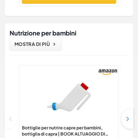
Nutrizione per bambini
MOSTRA DI PIÙ
Bottiglie per nutrire capre per bambini,
Moonkie
bottiglia di capra | BOOK ALTUAGGIO DI
Pezzi P